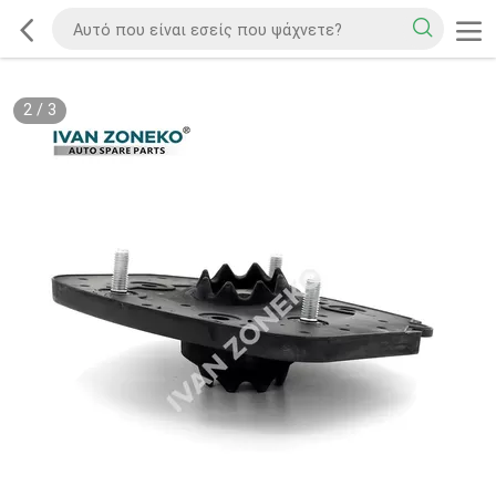
2
/
3