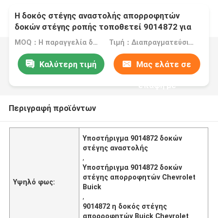
Η δοκός στέγης αναστολής απορροφητών
δοκών στέγης ροπής τοποθετεί 9014872 για
Buick Chevrolet
MOQ：Η παραγγελία δείγματος ή δοκιμής γίνεται δεκτή
Τιμή：Διαπραγματεύσιμος
Καλύτερη τιμή
Μας ελάτε σε
επαφή με
Περιγραφή προϊόντων
Υποστήριγμα 9014872 δοκών
στέγης αναστολής
,
Υποστήριγμα 9014872 δοκών
στέγης απορροφητών Chevrolet
Υψηλό φως:
Buick
,
9014872 η δοκός στέγης
απορροφητών Buick Chevrolet