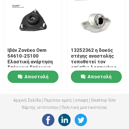
Μονταρίσματα μηχανών αυτοκινήτων
Οπίσθιο μοντάρισμα μηχανών
Ιβάν Ζονέκο Oem
13252362 η δοκός
Λαστιχένιο μοντάρισμα μηχανών
54610-2S100
στέγης αναστολής
Ελαστική ανάρτηση
τοποθετεί τον
Στήριγμα Στήριγμα
οπίσθιο λαστιχένιο
Μοντάρισμα μηχανών της Hyundai
Μπροστά Άξονα
cOem απορροφητών
Αποστολή
Αποστολή
Αριστερά 1 έτος
κλονισμού
Εγγύηση
Υποστήριγμα υποστηριγμάτων μηχανών
ερώτησης
ερώτησης
Αρχική Σελίδα
Περίπου εμείς
επαφή
Desktop Site
Βραχίονας ελέγχου αναστολής
Χάρτης ιστότοπου
Πολιτική μυστικότητας
Σύνδεση φραγμών σταθεροποιητών