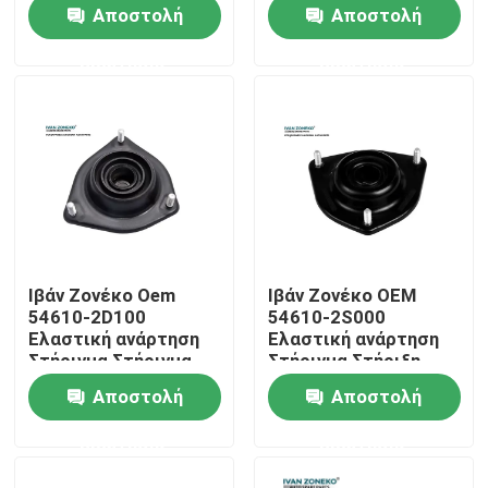
Αποστολή
Αποστολή
ερώτησης
ερώτησης
Εμφάνιση VR
Σχετικά με εμάς
Ξενάγηση στο εργοστάσιο
Ελεγχος ποιότητας
Ιβάν Ζονέκο Oem
Ιβάν Ζονέκο ΟΕΜ
54610-2D100
54610-2S000
Επικοινωνήστε μαζί μας
Ελαστική ανάρτηση
Ελαστική ανάρτηση
Στήριγμα Στήριγμα
Στήριγμα Στήριξη
Μπροστά Άξονα
Πρωτοξυλοφόρος
Αποστολή
Αποστολή
Αριστερά 1 έτος
Αριστερός 1 έτος
Νέα
Εγγύηση
Εγγύηση
ερώτησης
ερώτησης
Υποθέσεις