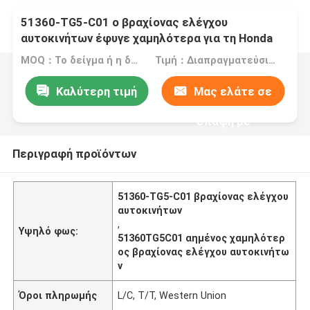
51360-TG5-C01 ο βραχίονας ελέγχου
αυτοκινήτων έφυγε χαμηλότερα για τη Honda
CITY2009-2013 CM3 το 2009-2014
MOQ：Το δείγμα ή η δοκιμαστική διαταγή γίνεται αποδεκτή
Τιμή：Διαπραγματεύσιμος
Καλύτερη τιμή
Μας ελάτε σε
επαφή με
Περιγραφή προϊόντων
51360-TG5-C01 βραχίονας ελέγχου
αυτοκινήτων
,
Υψηλό φως:
51360TG5C01 αημένος χαμηλότερ
ος βραχίονας ελέγχου αυτοκινήτω
ν
Όροι πληρωμής
L/C, T/T, Western Union