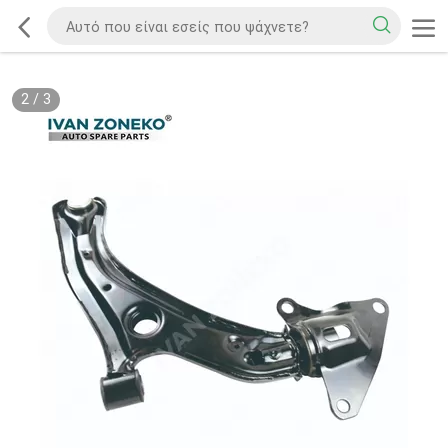
2
/
3