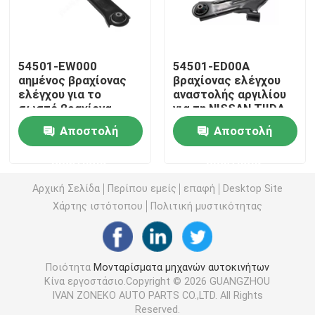
Μονταρίσματα μηχανών αυτοκινήτων
54501-EW000
54501-ED00A
αημένος βραχίονας
βραχίονας ελέγχου
Οπίσθιο μοντάρισμα μηχανών
ελέγχου για το
αναστολής αργιλίου
σωστό βραχίονα
για τη NISSAN TIIDA
ελέγχου της NISSAN
2006
Λαστιχένιο μοντάρισμα μηχανών
Αποστολή
Αποστολή
ερώτησης
ερώτησης
Μοντάρισμα μηχανών της Hyundai
Αρχική Σελίδα
Περίπου εμείς
επαφή
Desktop Site
Χάρτης ιστότοπου
Πολιτική μυστικότητας
Υποστήριγμα υποστηριγμάτων μηχανών
Βραχίονας ελέγχου αναστολής
Ποιότητα
Μονταρίσματα μηχανών αυτοκινήτων
Κίνα εργοστάσιο.Copyright © 2026 GUANGZHOU
IVAN ZONEKO AUTO PARTS CO.,LTD. All Rights
Σύνδεση φραγμών σταθεροποιητών
Reserved.