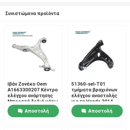
Συνιστώμενα προϊόντα
Ιβάν Ζονέκο Oem
51360-sel-T01
A1663300207 Κέντρο
τμήματα βραχιόνων
Σπίτι
ελέγχου ανάρτησης
ελέγχου αναστολής
Μπροστά δεξιά κάτω
για τη Honda 2014-
2016 μηχανές
Προϊόντα
Αποστολή
Αποστολή
ερώτησης
ερώτησης
Βίντεο