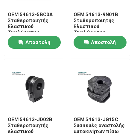
OEM 54613-5BC0A
OEM 54613-9N01B
Εμφάνιση VR
Σταθεροποιητής
Σταθεροποιητής
Ελαστικού
Ελαστικού
Τυφλώματος
Τυφλώματος
Σχετικά με εμάς
Προσωπικού Άξονα
Προσωπικού Άξονα
Αποστολή
Αποστολή
Για Nissan
Για Nissan
ερώτησης
ερώτησης
Ξενάγηση στο εργοστάσιο
Ελεγχος ποιότητας
Επικοινωνήστε μαζί μας
Νέα
OEM 54613-JD02B
OEM 54613-JG15C
Σταθεροποιητής
Συσκευές αναστολής
Υποθέσεις
ελαστικού
αυτοκινήτων πίσω