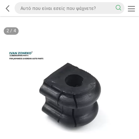
2
/
4