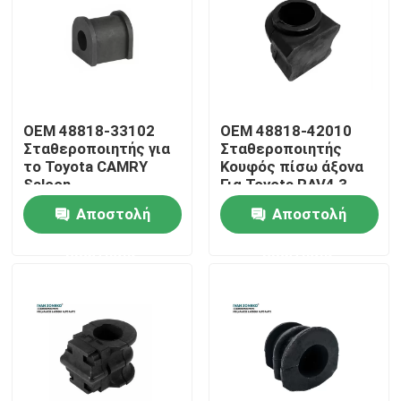
OEM 48818-33102
OEM 48818-42010
Σταθεροποιητής για
Σταθεροποιητής
το Toyota CAMRY
Κουφός πίσω άξονα
Saloon
Για Toyota RAV4 3
SUV
Αποστολή
Αποστολή
ερώτησης
ερώτησης
Σπίτι
Προϊόντα
Βίντεο