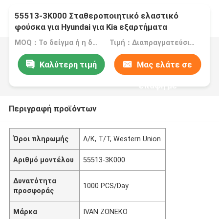
55513-3K000 Σταθεροποιητικό ελαστικό
φούσκα για Hyundai για Kia εξαρτήματα
ανάρτησης
MOQ：Το δείγμα ή η δοκιμαστική διαταγή γίνεται αποδεκτή
Τιμή：Διαπραγματεύσιμος
Καλύτερη τιμή
Μας ελάτε σε
επαφή με
Περιγραφή προϊόντων
Όροι πληρωμής
Λ/Κ, Τ/Τ, Western Union
Αριθμό μοντέλου
55513-3K000
Δυνατότητα
1000 PCS/Day
προσφοράς
Μάρκα
IVAN ZONEKO