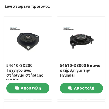
Συνιστώμενα προϊόντα
54610-3X200
54610-D3000 Επάνω
Τεχνητό άνω
στήριξη για την
στήριγμα στήριξης
Hyundai
Σπίτι
για Kia
Αποστολή
Αποστολή
Προϊόντα
ερώτησης
ερώτησης
Βίντεο