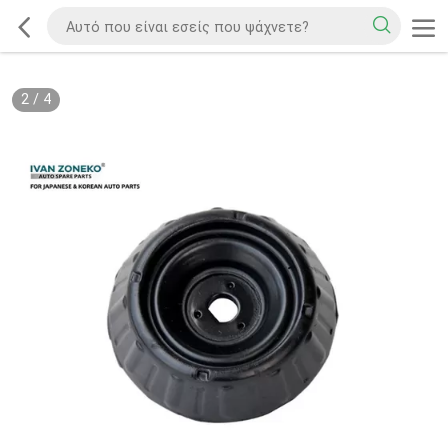
2
/
4