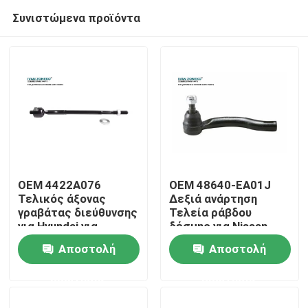
Συνιστώμενα προϊόντα
OEM 4422A076
OEM 48640-EA01J
Τελικός άξονας
Δεξιά ανάρτηση
γραβάτας διεύθυνσης
Τελεία ράβδου
Σπίτι
για Hyundai για
δέσμης για Nissan
Mitsubishi
Αποστολή
Αποστολή
Προϊόντα
ερώτησης
ερώτησης
Βίντεο